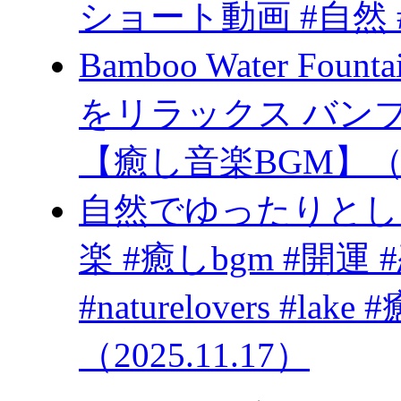
ショート動画 #自然 #
Bamboo Water Fo
をリラックス バン
【癒し音楽BGM】（20
自然でゆったりとし
楽 #癒しbgm #開運 #恋愛 #
#naturelovers #
（2025.11.17）