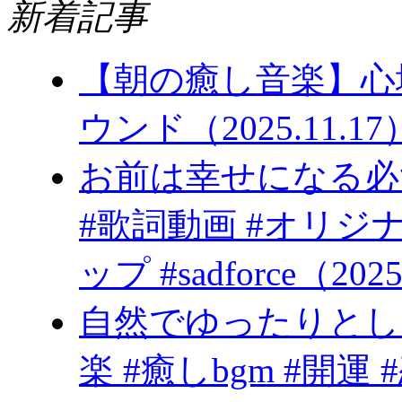
新着記事
【朝の癒し音楽】心
ウンド（2025.11.17
お前は幸
#歌詞動画 #オリジ
ップ #sadforce（2025
自然でゆったりとし
楽 #癒しbgm #開運 