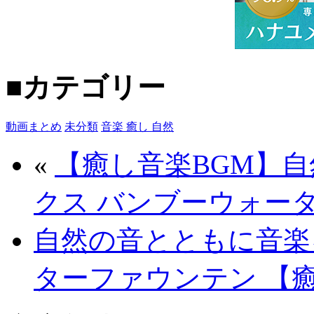
■カテゴリー
動画まとめ
未分類
音楽 癒し 自然
«
【癒し音楽BGM】
クス バンブーウォータ
自然の音とともに音楽
ターファウンテン 【癒