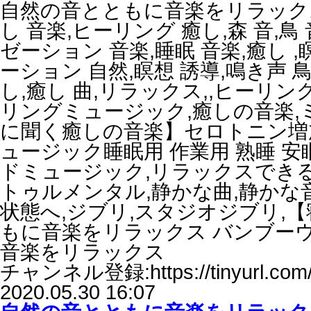
自然の音とともに音楽をリラックス
し 音楽,ヒーリング 癒し,森 音,鳥
ゼーション 音楽,睡眠 音楽,癒し 
ーション 自然,瞑想 誘導,鳴き声 鳥
し,癒し 曲,リラックス,,ヒーリン
リングミュージック,癒しの音楽,ミ
に聞く癒しの音楽】セロトニン増
ュージック睡眠用 作業用 熟睡 安
ドミュージック,リラックスできる
トゥルメンタル,静かな曲,静かな
状態へ,ジブリ,スタジオジブリ,
もに音楽をリラックス バンブー
音楽をリラックス
チャンネル登録:https://tinyurl.com
2020.05.30 16:07