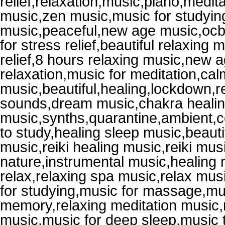
relief,relaxation,music,piano,medi
music,zen music,music for studyin
music,peaceful,new age music,ocb 
for stress relief,beautiful relaxing 
relief,8 hours relaxing music,new 
relaxation,music for meditation,ca
music,beautiful,healing,lockdown,r
sounds,dream music,chakra healin
music,synths,quarantine,ambient,c
to study,healing sleep music,beaut
music,reiki healing music,reiki mus
nature,instrumental music,healing m
relax,relaxing spa music,relax mu
for studying,music for massage,mus
memory,relaxing meditation music,
music,music for deep sleep,music 