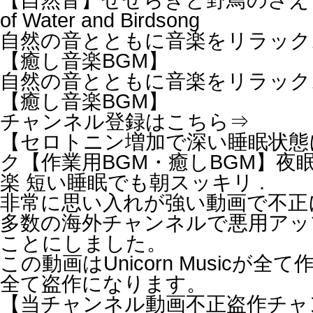
of Water and Birdsong
自然の音とともに音楽をリラック
【癒し音楽BGM】
自然の音とともに音楽をリラック
【癒し音楽BGM】
チャンネル登録はこちら⇒
【セロトニン増加で深い睡眠状態
ク【作業用BGM・癒しBGM】夜
楽 短い睡眠でも朝スッキリ .
非常に思い入れが強い動画で不正に
多数の海外チャンネルで悪用アッ
ことにしました。
この動画はUnicorn Music
全て盗作になります。
【当チャンネル動画不正盗作チャ