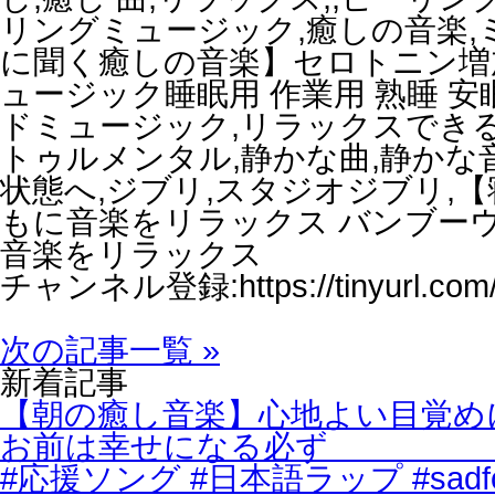
リングミュージック,癒しの音楽,ミ
に聞く癒しの音楽】セロトニン増
ュージック睡眠用 作業用 熟睡 安
ドミュージック,リラックスできる
トゥルメンタル,静かな曲,静かな
状態へ,ジブリ,スタジオジブリ,
もに音楽をリラックス バンブー
音楽をリラックス
チャンネル登録:https://tinyurl.com
次の記事一覧 »
新着記事
【朝の癒し音楽】心地よい目覚めに最
お前は幸せになる必ず
#応援ソング #日本語ラップ #sadforc