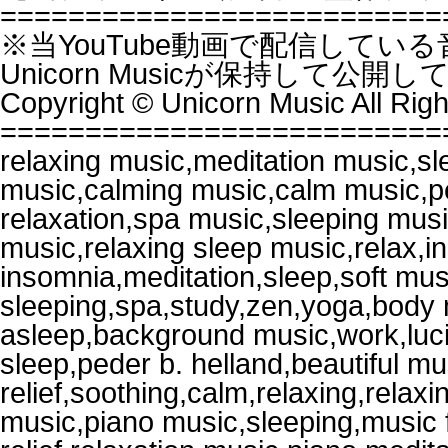
==========================
※当YouTube動画で配信してい
Unicorn Musicが保持して公開
Copyright © Unicorn Music All Rig
==========================
relaxing music,meditation music,s
music,calming music,calm music,pe
relaxation,spa music,sleeping mus
music,relaxing sleep music,relax,in
insomnia,meditation,sleep,soft mus
sleeping,spa,study,zen,yoga,body mi
asleep,background music,work,luci
sleep,peder b. helland,beautiful mu
relief,soothing,calm,relaxing,relax
music,piano music,sleeping,music f