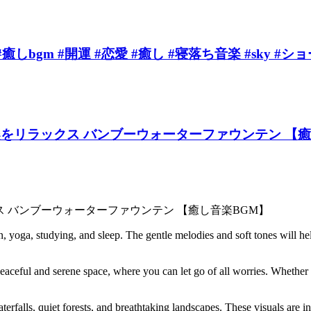
gm #開運 #恋愛 #癒し #寝落ち音楽 #sky #シ
音とともに音楽をリラックス バンブーウォーターファウンテン 
楽をリラックス バンブーウォーターファウンテン 【癒し音楽BGM】
n, yoga, studying, and sleep. The gentle melodies and soft tones will he
 peaceful and serene space, where you can let go of all worries. Whethe
terfalls, quiet forests, and breathtaking landscapes. These visuals are 