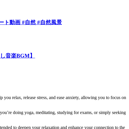
ョート動画 #自然 #自然風景
【癒し音楽BGM】
lp you relax, release stress, and ease anxiety, allowing you to focus on
r you’re doing yoga, meditating, studying for exams, or simply seeking
intended to deepen your relaxation and enhance your connection to the