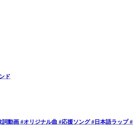
ンド
ル曲 #応援ソング #日本語ラップ #sadf