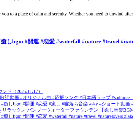
e you to a place of calm and serenity. Whether you need to unwind after 
#恋愛 #waterfall #nature #travel #natu
2025.11.17）
 #応援ソング #日本語ラップ #sadforce（2025
m #開運 #恋愛 #癒し #寝落ち音楽 #sky #ショート動画 #自然
とともに音楽をリラックス バンブーウォーターファウンテン 【癒し音楽BGM】（
恋愛 #waterfall #nature #travel #naturelovers #