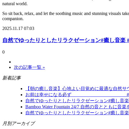
natural world.
So sit back, relax, and let the soothing music and stunning visuals tak
companion.
2025.11.17 07:03
自然でゆったりとしたリラクゼーション#癒し音楽 #癒しbgm #開運 
0
次の記事一覧 »
新着記事
【朝の癒し音楽】心地よい目覚めに最適な自然サウンド（
お前は幸せになる必ず #歌詞動画 #オリジナル曲
自然でゆったりとしたリラクゼーション#癒し音楽 #癒しbg
Bamboo Water Fountain 24/7 自然の音
自然でゆったりとしたリラクゼーション#癒し音楽 #癒しbgm #開運 #
月別アーカイブ