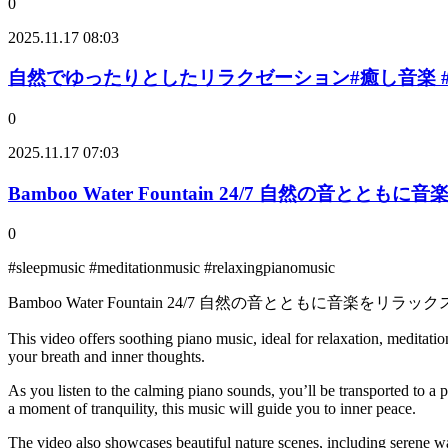
0
2025.11.17 08:03
自然でゆったりとしたリラクゼーション#癒し音楽 #癒しb
0
2025.11.17 07:03
Bamboo Water Fountain 24/7 自然の
0
#sleepmusic #meditationmusic #relaxingpianomusic
Bamboo Water Fountain 24/7 自然の音とともに音
This video offers soothing piano music, ideal for relaxation, meditatio
your breath and inner thoughts.
As you listen to the calming piano sounds, you’ll be transported to a
a moment of tranquility, this music will guide you to inner peace.
The video also showcases beautiful nature scenes, including serene wa