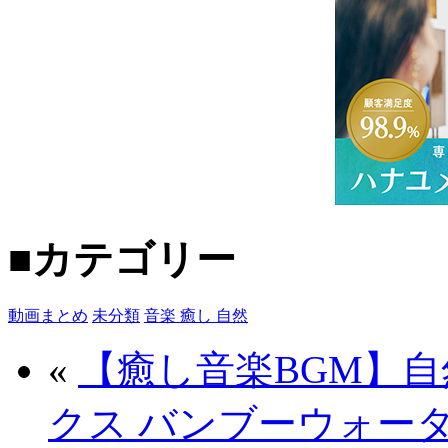
■カテゴリー
動画まとめ
未分類
音楽 癒し 自然
«
【癒し音楽BGM】
クス バンブーウォータ