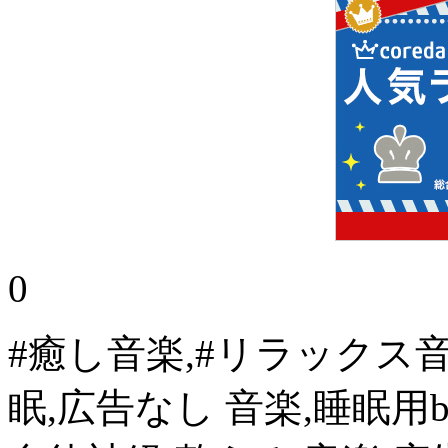
0
#癒し音楽,#リラックス音
眠,広告なし 音楽,睡眠用b