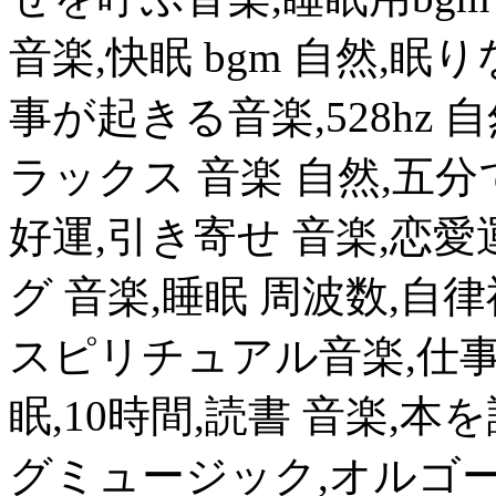
音楽,快眠 bgm 自然,眠
事が起きる音楽,528hz
ラックス 音楽 自然,五
好運,引き寄せ 音楽,恋
グ 音楽,睡眠 周波数,自律神
スピリチュアル音楽,仕事
眠,10時間,読書 音楽,
グミュージック,オルゴール