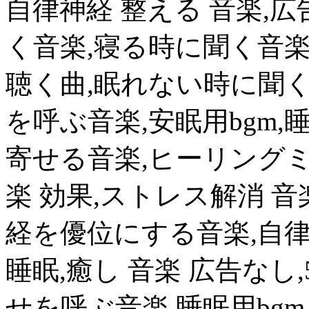
自律神経 整える 音楽,広
く音楽,寝る時に聞く音楽
聴く曲,眠れない時に聞く
を呼ぶ音楽,安眠用bgm,
寄せる音楽,ヒーリングミ
楽 効果,ストレス解消 音
経を優位にする音楽,自律
睡眠,癒し 音楽 広告なし
せを呼ぶ音楽,睡眠用bgm