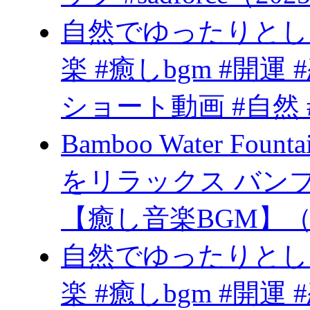
自然でゆったりとし
楽 #癒しbgm #開運 
ショート動画 #自然 #
Bamboo Water Fo
をリラックス バン
【癒し音楽BGM】（20
自然でゆったりとし
楽 #癒しbgm #開運 #恋愛 #