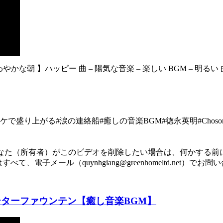
な朝 】ハッピー 曲 – 陽気な音楽 – 楽しい BGM – 明るい 曲
オケで盛り上がる#涙の連絡船#癒しの音楽BGM#徳永英明#Choso
なた（所有者）がこのビデオを削除したい場合は、何かする前
子メール（quynhgiang@greenhomeltd.net）でお
ーターファウンテン【癒し音楽BGM】