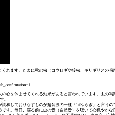
てくれます。たまに秋の虫（コウロギや鈴虫、キリギリスの鳴
b_confirmation=1
人の心を休ませてくれる効果があると言われています。虫の鳴
ます。
調和しておりなすものが超音波の一種『1/fゆらぎ』と言うので
めです。毎日、寝る前に虫の音（自然音）を聴いて心穏やかな