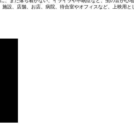
減に、また落ち着かない、イライラや不眠症など、虫の音が心地
。施設、店舗、お店、病院、待合室やオフィスなど、上映用と