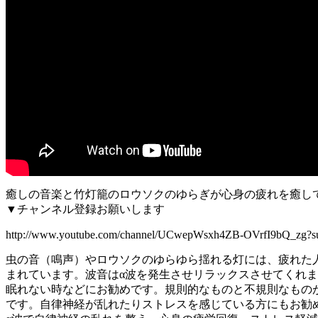
癒しの音楽と竹灯籠のロウソクのゆらぎが心身の疲れを癒し
▼チャンネル登録お願いします
http://www.youtube.com/channel/UCwepWsxh4ZB-OVrfI9bQ_zg?su
虫の音（鳴声）やロウソクのゆらゆら揺れる灯には、疲れた
まれています。波音はα波を発生させリラックスさせてくれ
眠れない時などにお勧めです。規則的なものと不規則なものが
です。自律神経が乱れたりストレスを感じている方にもお勧