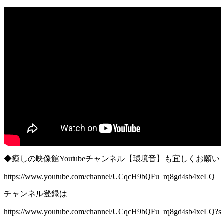
◆癒しの映像館Youtubeチャンネル【環境音】も宜しくお願
https://www.youtube.com/channel/UCqcH9bQFu_rq8gd4sb4xeLQ
チャンネル登録は
https://www.youtube.com/channel/UCqcH9bQFu_rq8gd4sb4xeLQ?s