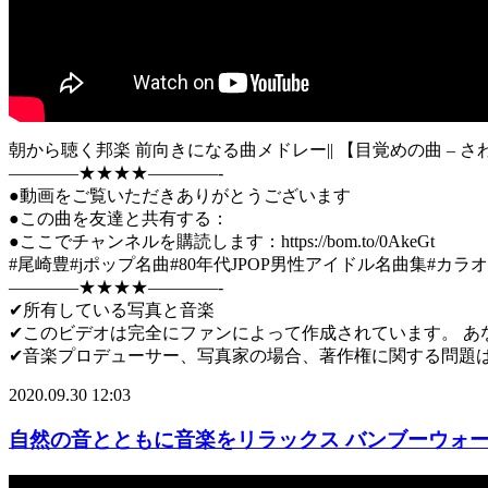
朝から聴く邦楽 前向きになる曲メドレー|| 【目覚めの曲 – さわやか
————★★★★————-
●動画をご覧いただきありがとうございます
●この曲を友達と共有する：
●ここでチャンネルを購読します：https://bom.to/0AkeGt
#尾崎豊#jポップ名曲#80年代JPOP男性アイドル名曲集#カラ
————★★★★————-
✔所有している写真と音楽
✔このビデオは完全にファンによって作成されています。 あ
✔音楽プロデューサー、写真家の場合、著作権に関する問題はすべて、電
2020.09.30 12:03
自然の音とともに音楽をリラックス バンブーウォ