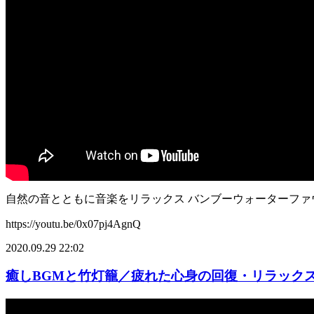
自然の音とともに音楽をリラックス バンブーウォーターファ
https://youtu.be/0x07pj4AgnQ
2020.09.29 22:02
癒しBGMと竹灯籠／疲れた心身の回復・リラック