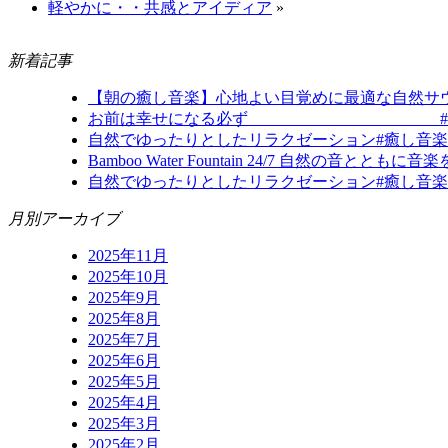
軽やかに・・共感とアイディア
»
新着記事
【朝の癒し音楽】心地よい目覚めに最適な自然サウンド（
お前は幸せになる必ず #歌詞動画 #オリジナル曲
自然でゆったりとしたリラクゼーション#癒し音楽 #癒しbg
Bamboo Water Fountain 24/7 自然の音
自然でゆったりとしたリラクゼーション#癒し音楽 #癒しbgm #開運 #
月別アーカイブ
2025年11月
2025年10月
2025年9月
2025年8月
2025年7月
2025年6月
2025年5月
2025年4月
2025年3月
2025年2月