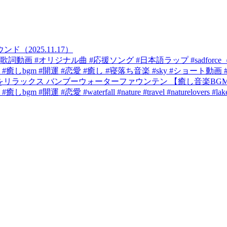
2025.11.17）
 #応援ソング #日本語ラップ #sadforce（2025
m #開運 #恋愛 #癒し #寝落ち音楽 #sky #ショート動画 #自然
とともに音楽をリラックス バンブーウォーターファウンテン 【癒し音楽BGM】（
恋愛 #waterfall #nature #travel #naturelovers #