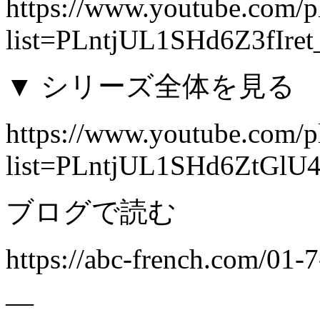
https://www.youtube.com/pl
list=PLntjUL1SHd6Z3fIre
▼ シリーズ全体を見る
https://www.youtube.com/pl
list=PLntjUL1SHd6ZtGl
ブログで読む
https://abc-french.com/01-7
—