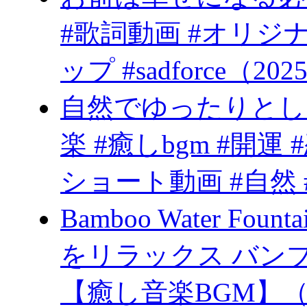
#歌詞動画 #オリジ
ップ #sadforce（2025
自然でゆったりとし
楽 #癒しbgm #開運 
ショート動画 #自然 #
Bamboo Water Fo
をリラックス バン
【癒し音楽BGM】（20