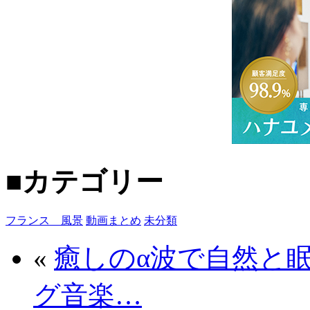
■カテゴリー
フランス 風景
動画まとめ
未分類
«
癒しのα波で自然と
グ音楽…