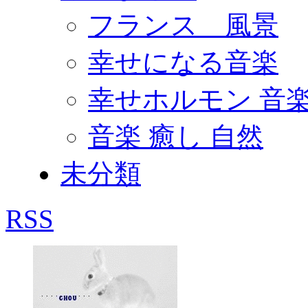
フランス 風景
幸せになる音楽
幸せホルモン 音
音楽 癒し 自然
未分類
RSS