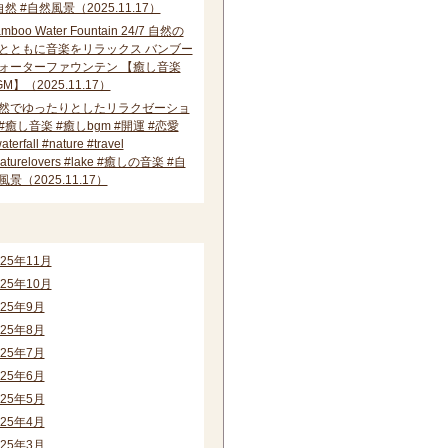
自然 #自然風景（2025.11.17）
mboo Water Fountain 24/7 自然の
とともに音楽をリラックス バンブー
ォーターファウンテン 【癒し音楽
GM】（2025.11.17）
然でゆったりとしたリラクゼーショ
#癒し音楽 #癒しbgm #開運 #恋愛
aterfall #nature #travel
aturelovers #lake #癒しの音楽 #自
風景（2025.11.17）
ーカイブ
025年11月
025年10月
025年9月
025年8月
025年7月
025年6月
025年5月
025年4月
025年3月