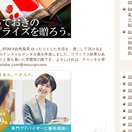
#
Ba
音
ウ
B
自
ン
#w
#n
しBGM #自然風景 ゆったりとした生活を、過ごして頂けるよ
然
ルインストルメンタル曲を作成しました。リラックス効果があ
りと落ち着いた雰囲気の曲です。よろしければ、チャンネル登
tube.com/@musicpicono
月別ア
2
2
2
2
2
2
2
2
2