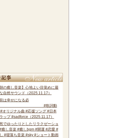
事
朝の癒し音楽】心地よい目覚めに最
な自然サウンド（2025.11.17）
前は幸せになる必
ず #歌詞動
 #オリジナル曲 #応援ソング #日本
ラップ #sadforce（2025.11.17）
然でゆったりとしたリラクゼーショ
#癒し音楽 #癒しbgm #開運 #恋愛 #
し #寝落ち音楽 #sky #ショート動画