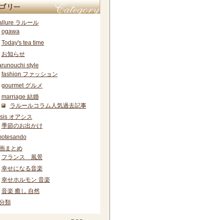
ーカイブ
allure ラルール
ogawa
Today's tea time
お知らせ
runouchi style
fashion ファッション
gourmet グルメ
marriage 結婚
ラルールコラム人気過去記事
asis オアシス
季節のお出かけ
otesando
画まとめ
フランス 風景
幸せになる音楽
幸せホルモン 音楽
音楽 癒し 自然
分類