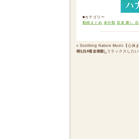
■カテゴリー
動画まとめ
未分類
音楽 癒し 
«
Soothing Nature Music
#自然#音楽#癒し
美しい桜と音楽_リラックスしたい時、睡眠導入