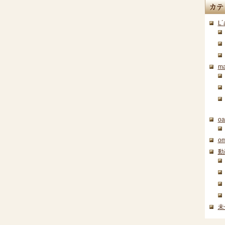
月別ア
L´
ma
o
om
動
未