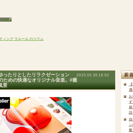
 Time
ティング ラルール のコラム
新着記
ゆったりとしたリラクゼーション
2025.05.30 18:02
c あなたのための快適なオリジナル音楽。#癒
【
風景
適
お
画
語
自
ン
癒