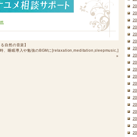
2
2
2
自然
2
2
2
【心休まる自然の音楽】
2
や勉強のBGMに[relaxation,meditation,sleepmusic,]
2
»
2
2
2
2
2
2
2
2
2
2
2