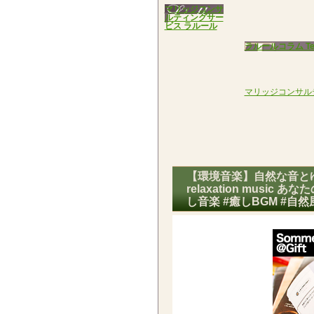
マリッジコンサ
ルティングサー
ビス ラルール
ラルールコラム Tea
マリッジコンサル
【環境音楽】自然な音と
relaxation musi
し音楽 #癒しBGM #自然