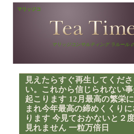
マリッジコ
ンサルティ
ラルールコラム Te
ングサービ
ス ラルール
マリッジコンサルティング ラルール 
Time
コラム
見えたらすぐ再生してくださ
い。これから信じられない事
起こります 12月最高の繁栄
まれ今年最高の締めくくりに
ります 今見ておかないと２
見れません 一粒万倍日