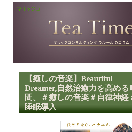
マリッジコ
ンサルティ
ラルールコラム Te
ングサービ
ス ラルール
マリッジコンサルティング ラルール 
Time
コラム
【癒しの音楽】Beautiful
Dreamer,自然治癒力を高める
間、＃癒しの音楽＃自律神経
睡眠導入