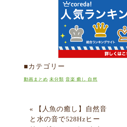
■カテゴリー
動画まとめ
未分類
音楽 癒し 自然
«
【人魚の癒し】自然音
と水の音で528Hzヒー