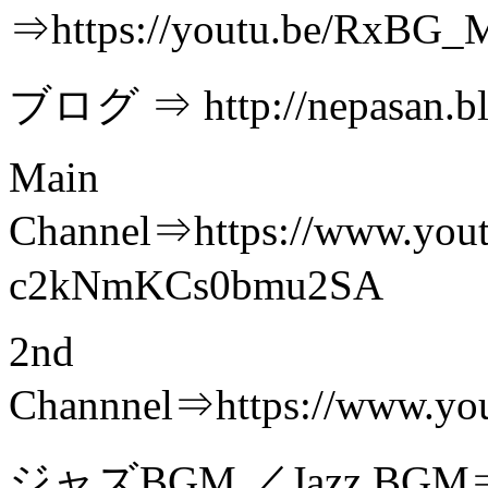
⇒https://youtu.be/RxBG
ブログ ⇒ http://nepasan.bl
Main
Channel⇒https://www.you
c2kNmKCs0bmu2SA
2nd
Channnel⇒https://www.
ジャズBGM ／Jazz BGM