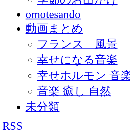
omotesando
動画まとめ
フランス 風景
幸せになる音楽
幸せホルモン 音
音楽 癒し 自然
未分類
RSS