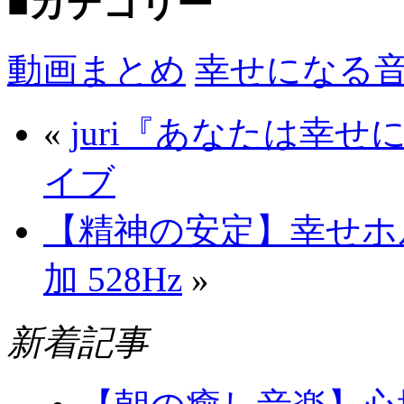
■カテゴリー
動画まとめ
幸せになる
«
juri『あなたは幸
イブ
【精神の安定】幸せホ
加 528Hz
»
新着記事