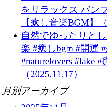
をリラックス バン
【癒し音楽BGM】（20
自然でゆったりとし
楽 #癒しbgm #開運 #恋愛 #
#naturelovers #
（2025.11.17）
月別アーカイブ