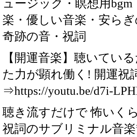
ュージック・瞑想用bg
楽・優しい音楽・安らぎ
奇跡の音・祝詞
【開運音楽】聴いているだ
た力が顕れ働く! 開運
⇒https://youtu.be/d7i-L
聴き流すだけで 怖いく
祝詞のサブリミナル音楽”