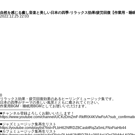
自然を感じる癒し音楽と美しい日本の四季-リラックス効果/疲労回復【作業用・睡眠
2022.12.25 22:03
0
リラックス効果・疲労回復効果のあるヒーリングミュージック集です。
日本の四季がテーマの美しい風景とともに癒されてください。
作業用BGM・睡眠用BGMとしてお使いいただけます。
————————-
■チャンネル登録よろしくお願いいたします！
https://www.youtube.com/channel/UCKzDmZmF-RkfRtX4KVlwFoA?sub_confirmati
————————-
■ジャズミュージック集再生リスト
https://youtube.com/playlist?list=PLbH62NfRDZ8CasbtRqZa5mLFNxFiaHb44
■カフェミュージック集再生リスト