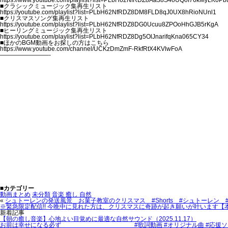
https://www.youtube.com/playlist?list=PLbH62NfRDZ8Aa38S4oUQoI76kMyLK0Pb
■クラシックミュージック集再生リスト
https://youtube.com/playlist?list=PLbH62NfRDZ8DM8FLD8qJ0UX8hRioNUnl1
■クリスマスソング集再生リスト
https://youtube.com/playlist?list=PLbH62NfRDZ8DG0Ucuu8ZPOoHhGJB5rKgA
■ヒーリングミュージック集再生リスト
https://youtube.com/playlist?list=PLbH62NfRDZ8Dg5OlJnarifqKna065CY34
■ほかのBGM動画をお探しの方はこちら
https://www.youtube.com/channel/UCKzDmZmF-RkfRtX4KVlwFoA
————————-
■カテゴリー
動画まとめ
未分類
音楽 癒し 自然
«
シュトーレンの発送風景 お菓子教室のクリスマス #Shorts #シュトーレン 
※緊急限定配信!! 今晩中に見れた方は、クリスマスに奇跡が起き願いが叶います【
新着記事
【朝の癒し音楽】心地よい目覚めに最適な自然サウンド（2025.11.17）
お前は幸せになる必ず #歌詞動画 #オリジナル曲 #応援ソング #日本語ラップ