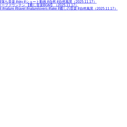
音楽 #sky #ショート動画 #自然 #自然風景（2025.11.17）
ーターファウンテン 【癒し音楽BGM】（2025.11.17）
 #travel #naturelovers #lake #癒しの音楽 #自然風景（2025.11.17）