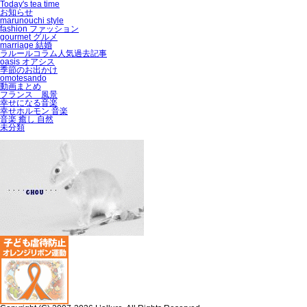
Today's tea time
お知らせ
marunouchi style
fashion ファッション
gourmet グルメ
marriage 結婚
ラルールコラム人気過去記事
oasis オアシス
季節のお出かけ
omotesando
動画まとめ
フランス 風景
幸せになる音楽
幸せホルモン 音楽
音楽 癒し 自然
未分類