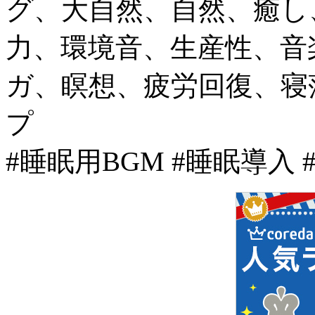
グ、大自然、自然、癒し
力、環境音、生産性、音
ガ、瞑想、疲労回復、寝
プ
#睡眠用BGM #睡眠導入