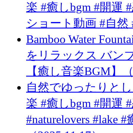
楽 #癒しbgm #開運 
ショート動画 #自然 #
Bamboo Water Fo
をリラックス バン
【癒し音楽BGM】（20
自然でゆったりとし
楽 #癒しbgm #開運 #恋愛 #
#naturelovers #