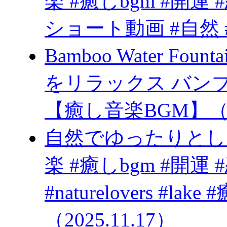
楽 #癒しbgm #開運 
ショート動画 #自然 #
Bamboo Water Fo
をリラックス バン
【癒し音楽BGM】（20
自然でゆったりとし
楽 #癒しbgm #開運 #恋愛 #
#naturelovers #
（2025.11.17）