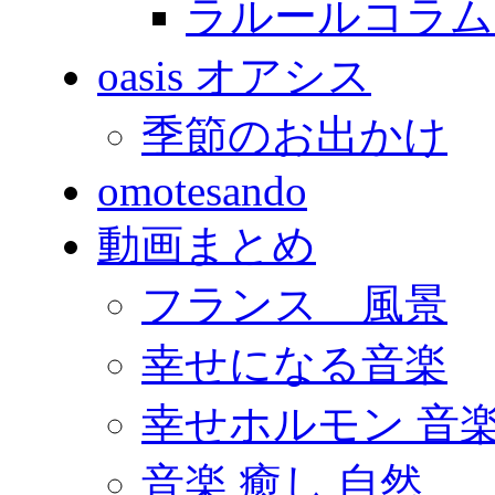
ラルールコラム
oasis オアシス
季節のお出かけ
omotesando
動画まとめ
フランス 風景
幸せになる音楽
幸せホルモン 音
音楽 癒し 自然