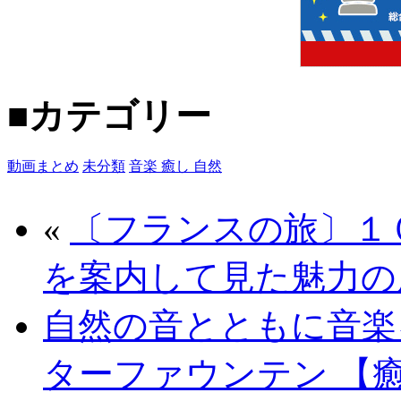
■カテゴリー
動画まとめ
未分類
音楽 癒し 自然
«
〔フランスの旅〕１
を案内して見た魅力の
自然の音とともに音楽
ターファウンテン 【癒