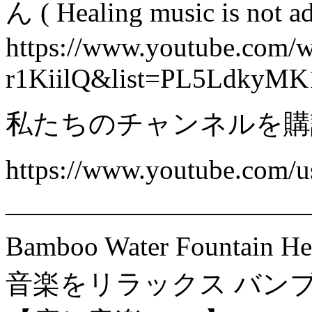
ん ( Healing music is not adve
https://www.youtube.com/w
r1KiilQ&list=PL5LdkyM
私たちのチャンネルを購
https://www.youtube.com/u
———————————
Bamboo Water Fountai
音楽をリラックス バン