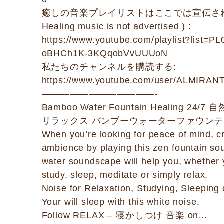
癒しの音楽プレイリストはここでは宣伝され
Healing music is not advertised ) :
https://www.youtube.com/playlist?list
oBHCh1K-3KQqobVvUUUoN
私たちのチャンネルを購読する:
https://www.youtube.com/user/ALMIR
————————————-
Bamboo Water Fountain Healing 
リラックス バンブーウォーターファウンテ
When you’re looking for peace of mind, c
ambience by playing this zen fountain so
water soundscape will help you, whether y
study, sleep, meditate or simply relax.
Noise for Relaxation, Studying, Sleeping 
Your will sleep with this white noise.
Follow RELAX – 寝かしつけ 音楽 on…