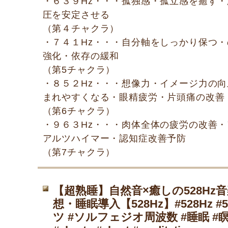
・６３９Hz・・・孤独感・孤立感を癒す
圧を安定させる
（第４チャクラ）
・７４１Hz・・・自分軸をしっかり保つ
強化・依存の緩和
（第5チャクラ）
・８５２Hz・・・想像力・イメージ力の
まれやすくなる・眼精疲労・片頭痛の改善
（第6チャクラ）
・９６３Hz・・・肉体全体の疲労の改善
アルツハイマー・認知症改善予防
（第7チャクラ）
【超熟睡】自然音×癒しの528Hz
想・睡眠導入【528Hz】#528Hz #
ツ #ソルフェジオ周波数 #睡眠 #