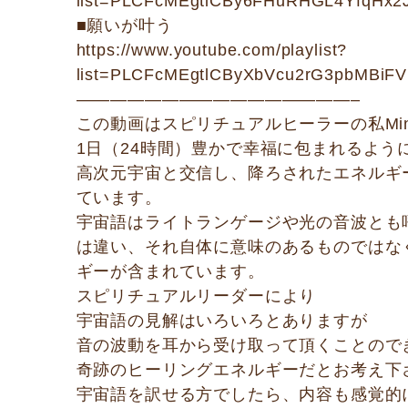
list=PLCFcMEgtlCBy6FHuRHGL4YfqHx2
■願いが叶う
https://www.youtube.com/playlist?
list=PLCFcMEgtlCByXbVcu2rG3pbMBiF
————————————————–
この動画はスピリチュアルヒーラーの私Minob
1日（24時間）豊かで幸福に包まれるよう
高次元宇宙と交信し、降ろされたエネルギ
ています。
宇宙語はライトランゲージや光の音波とも
は違い、それ自体に意味のあるものではな
ギーが含まれています。
スピリチュアルリーダーにより
宇宙語の見解はいろいろとありますが
音の波動を耳から受け取って頂くことので
奇跡のヒーリングエネルギーだとお考え下
宇宙語を訳せる方でしたら、内容も感覚的