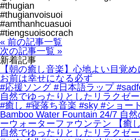
#thugian
#thugianvoisuoi
#amthanhcuasuoi
#tiengsuoisocrach
« 前の記事一覧
次の記事一覧 »
新着記事
【朝の癒し音楽】心地よい目覚めに最
お前は幸せになる必ず
#応援ソング #日本語ラップ #sadforc
自然でゆったりとしたリラクゼーショ
#癒し #寝落ち音楽 #sky #ショート
Bamboo Water Fountain 
ーウォーターファウンテン 【癒し音楽
自然でゆったりとしたリラクゼーショ