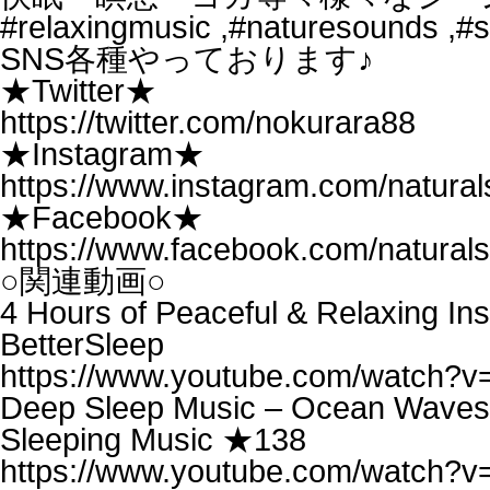
#relaxingmusic ,#naturesounds ,#s
SNS各種やっております♪
★Twitter★
https://twitter.com/nokurara88
★Instagram★
https://www.instagram.com/natura
★Facebook★
https://www.facebook.com/natural
○関連動画○
4 Hours of Peaceful & Relaxing Inst
BetterSleep
https://www.youtube.com/watch
Deep Sleep Music – Ocean Waves, 
Sleeping Music ★138
https://www.youtube.com/watch