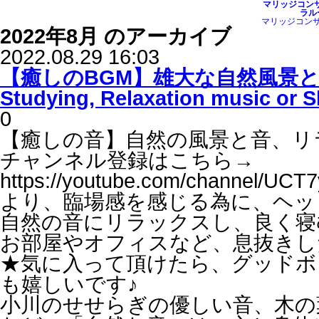
マリッジコン
ラルー
マリッジコンサ
2022年8月 のアーカイブ
2022.08.29 16:03
【癒しのBGM】雄大な自然風景と
Studying, Relaxation music or S
0
【癒しの音】自然の風景と音、リ
チャンネル登録はこちら→
https://youtube.com/channel/U
より、臨場感を感じる為に、ヘッ
自然の音にリラックスし、良く寝
お部屋やオフィスなど、息抜きし
★気に入って頂けたら、グッドボ
も嬉しいです♪
小川のせせらぎの優しい音、木の