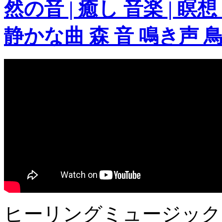
然の音 | 癒し 音楽 | 瞑
静かな曲 森 音 鳴き声 
ヒーリングミュージック 